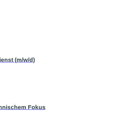
ienst (m/w/d)
chnischem Fokus